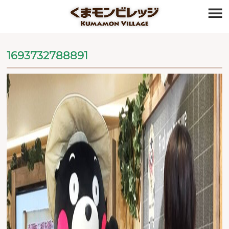
≡
1693732788891