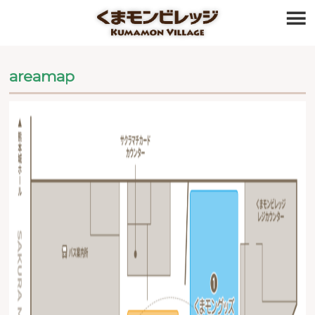
≡
areamap