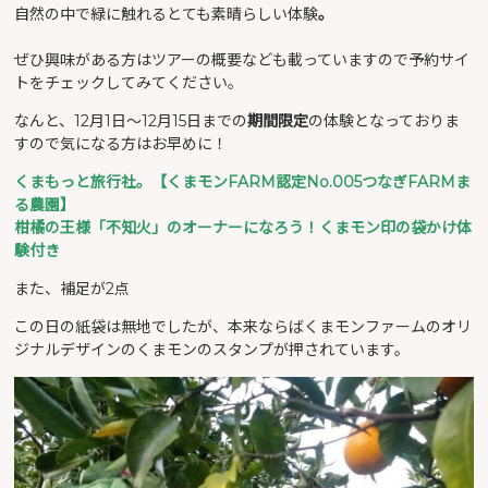
自然の中で緑に触れるとても素晴らしい体験
。
ぜひ興味がある方はツアーの概要なども載っていますので予約サイ
トをチェックしてみてください。
なんと、12月1日〜12月15日までの
期間限定
の体験となっておりま
すので気になる方はお早めに！
くまもっと旅行社。
【くまモンFARM認定No.005つなぎFARMま
る農園】
柑橘の王様「不知火」のオーナーになろう！くまモン印の袋かけ体
験付き
また、補足が2点
この日の紙袋は無地でしたが、本来ならばくまモンファームのオリ
ジナルデザインのくまモンのスタンプが押されています。