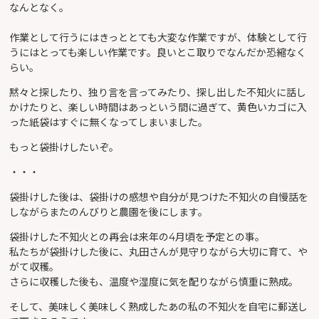
なんとなく。
作業として行うにはきっととても大変な作業ですが、体験として行
うにはとっても楽しい作業です。良いとこ取りでなんだか恐縮なく
らい。
黙々と探したり、独り言を言ってみたり、探し出した不知火に話し
かけたりと、楽しい時間はあっという間に過ぎて、黄色いカゴに入
った紙袋はすぐに無くなってしまいました。
もっと袋掛けしたいぞ。
・・・
袋掛けした後は、袋掛けの感想や自分が見つけた不知火の自慢話を
しながらまたのんびりと農園を後にします。
袋掛けした不知火との再会は来年の4月頃を予定との事。
私たちが袋掛けした後に、丸田さんが見守りながら大切に育て、や
がて収穫。
さらに収穫した後も、温度や湿度に気を配りながら慎重に熟成。
そして、美味しく美味しく熟成したあの私の不知火を自宅に郵送し