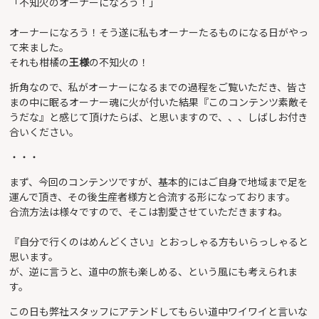
「不知火のオーナーになろう！」
オーナーになろう！そう遂に私もオーナーたるものになる日がやっ
て来ました。
それも柑橘の
王様
の不知火の！
折角なので、私がオーナーになるまでの過程をご覧いただき、皆さ
まの中に眠るオーナー魂に火が付いた結果『このコンテンツ素敵そ
うだな』と感じて頂けたらば、と思いますので、、、しばしお付き
合いください。
・・・
まず、今回のコンテンツですが、基本的にはご自身で地域まで足を
運んで頂き、その後生産者様方と合流する形になっております。
合流方法は様々ですので、そこは割愛させていただきますね。
『自分で行くのはめんどくさい』とおっしゃる方もいらっしゃると
思います。
が、逆に言うと、道中の旅も楽しめる、という風にも考えられま
す。
この日も弊社スタッフにアテンドしてもらい道中ワイワイと言いな