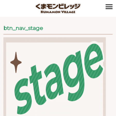
≡
btn_nav_stage