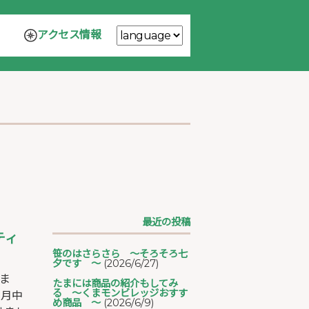
アクセス情報
最近の投稿
ティ
笹のはさらさら ～そろそろ七
夕です ～
(2026/6/27)
ま
たまには商品の紹介もしてみ
る ～くまモンビレッジおすす
今月中
め商品 ～
(2026/6/9)