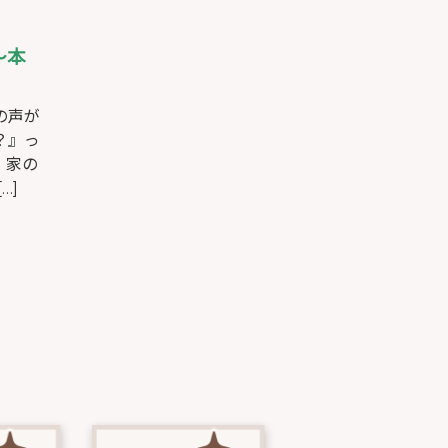
～本
の声が
？』っ
、家の
…]