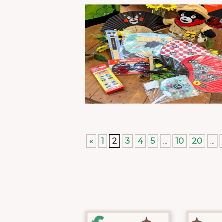
«
1
2
3
4
5
...
10
20
...