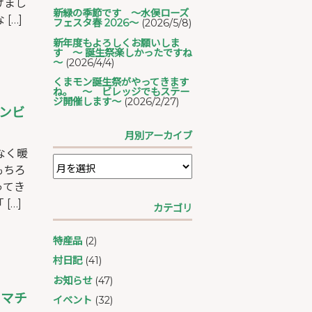
けまし
新緑の季節です ～水俣ローズ
[…]
フェスタ春 2026～
(2026/5/8)
新年度もよろしくお願いしま
す ～ 誕生祭楽しかったですね
～
(2026/4/4)
くまモン誕生祭がやってきます
ね。 ～ ビレッジでもステー
ジ開催します～
(2026/2/27)
モンビ
月別アーカイブ
なく暖
もちろ
ってき
[…]
カテゴリ
特産品
(2)
村日記
(41)
お知らせ
(47)
ラマチ
イベント
(32)