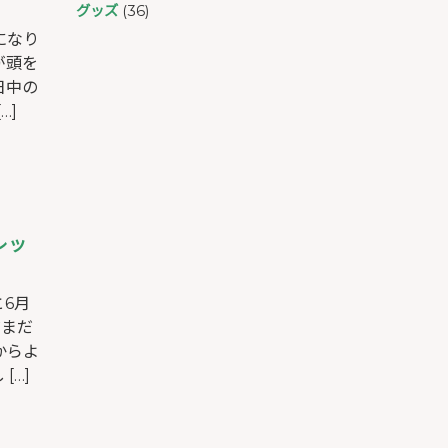
グッズ
(36)
になり
が頭を
日中の
…]
レッ
6月
だまだ
からよ
[…]