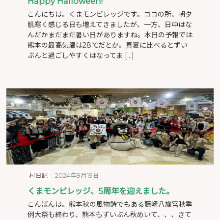
Happy Halloween!
こんにちは。くまモンビレッジです。ココの所、朝夕
肌寒く感じる日も増えてきましたが、一方、日中はな
んだかまだまだ暑い日がありますね。本日の予報では
熊本の最高気温は28℃だとか。真夏に比べるとずい
ぶんと過ごしやすくはなってま […]
村日記
2024年9月19日
くまモンビレッジ、5周年を迎えました。
こんばんは。熊本秋の風物詩でもある藤崎八旛宮秋季
例大祭も終わり、熊本もずいぶん秋めいて、、、きて