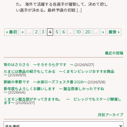
た。 海外で活躍する各選手が躍動して、決めて欲し
い選手が決める。最終予選の初戦 […]
« 最初
«
...
2
3
4
5
6
...
10
20
...
»
最後 »
最近の投稿
笹のはさらさら ～そろそろ七夕です ～
(2026/6/27)
たまには商品の紹介もしてみる ～くまモンビレッジおすすめ商品
～
(2026/6/9)
新緑の季節です ～水俣ローズフェスタ春 2026～
(2026/5/8)
新年度もよろしくお願いします ～ 誕生祭楽しかったですね
～
(2026/4/4)
くまモン誕生祭がやってきますね。 ～ ビレッジでもステージ開催し
ます～
(2026/2/27)
月別アーカイブ